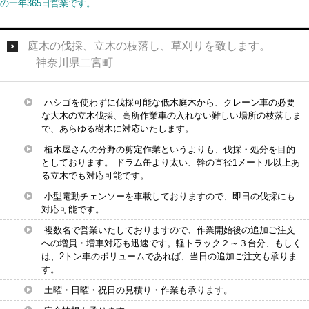
の一年365日営業です。
庭木の伐採、立木の枝落し、草刈りを致します。
神奈川県二宮町
ハシゴを使わずに伐採可能な低木庭木から、クレーン車の必要
な大木の立木伐採、高所作業車の入れない難しい場所の枝落しま
で、あらゆる樹木に対応いたします。
植木屋さんの分野の剪定作業というよりも、伐採・処分を目的
としております。 ドラム缶より太い、幹の直径1メートル以上あ
る立木でも対応可能です。
小型電動チェンソーを車載しておりますので、即日の伐採にも
対応可能です。
複数名で営業いたしておりますので、作業開始後の追加ご注文
への増員・増車対応も迅速です。軽トラック２～３台分、もしく
は、2トン車のボリュームであれば、当日の追加ご注文も承りま
す。
土曜・日曜・祝日の見積り・作業も承ります。