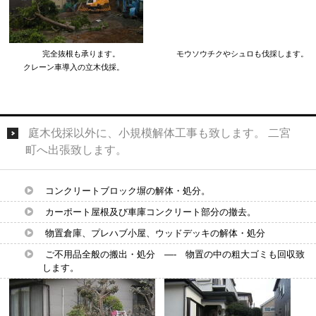
完全抜根も承ります。 モウソウチクやシュロも伐採します。
クレーン車導入の立木伐採。
庭木伐採以外に、小規模解体工事も致します。 二宮
町へ出張致します。
コンクリートブロック塀の解体・処分。
カーポート屋根及び車庫コンクリート部分の撤去。
物置倉庫、プレハブ小屋、ウッドデッキの解体・処分
ご不用品全般の搬出・処分 —- 物置の中の粗大ゴミも回収致
します。