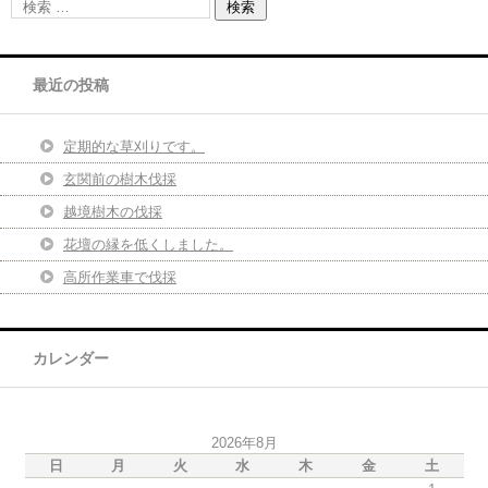
最近の投稿
定期的な草刈りです。
玄関前の樹木伐採
越境樹木の伐採
花壇の縁を低くしました。
高所作業車で伐採
カレンダー
2026年8月
日
月
火
水
木
金
土