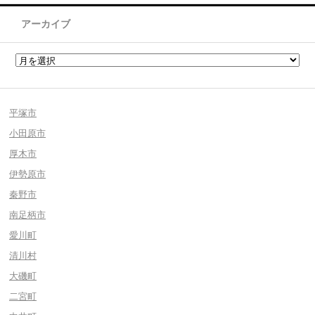
アーカイブ
平塚市
小田原市
厚木市
伊勢原市
秦野市
南足柄市
愛川町
清川村
大磯町
二宮町