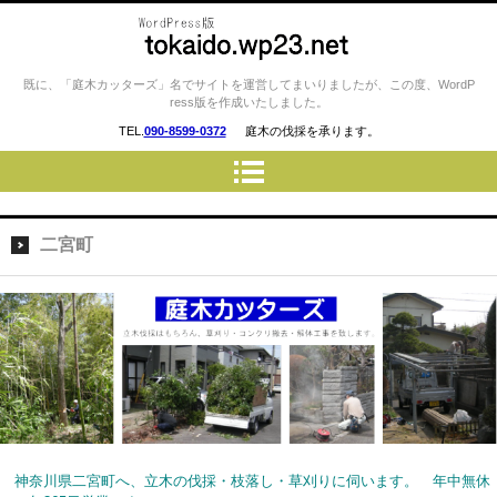
庭木カッターズ / 立木の伐採、草
既に、「庭木カッターズ」名でサイトを運営してまいりましたが、この度、WordP
ress版を作成いたしました。
刈り、コンクリート・ウッドデ
TEL.
090-8599-0372
庭木の伐採を承ります。
ッキの撤去、物置・プレハブ・
車庫・カーポートの解体 etc…
を承ります。 平塚市・厚木
市・伊勢原市・小田原市・秦野
二宮町
市・御殿場市 etc..
神奈川県二宮町へ、立木の伐採・枝落し・草刈りに伺います。 年中無休