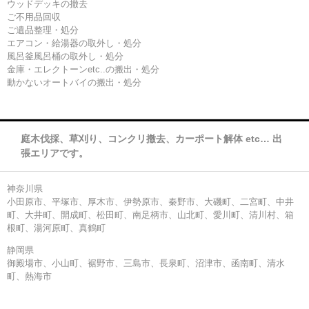
ウッドデッキの撤去
ご不用品回収
ご遺品整理・処分
エアコン・給湯器の取外し・処分
風呂釜風呂桶の取外し・処分
金庫・エレクトーンetc..の搬出・処分
動かないオートバイの搬出・処分
庭木伐採、草刈り、コンクリ撤去、カーポート解体 etc… 出
張エリアです。
神奈川県
小田原市、平塚市、厚木市、伊勢原市、秦野市、大磯町、二宮町、中井
町、大井町、開成町、松田町、南足柄市、山北町、愛川町、清川村、箱
根町、湯河原町、真鶴町
静岡県
御殿場市、小山町、裾野市、三島市、長泉町、沼津市、函南町、清水
町、熱海市