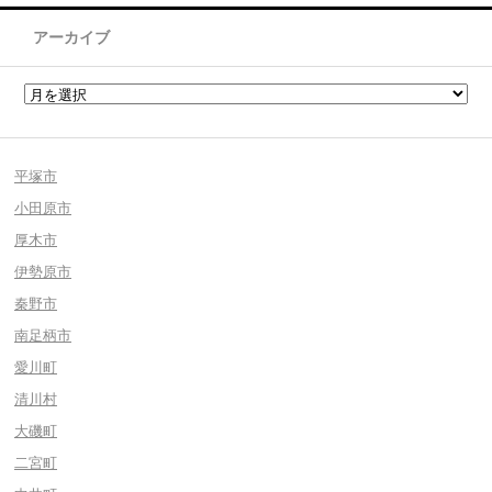
アーカイブ
平塚市
小田原市
厚木市
伊勢原市
秦野市
南足柄市
愛川町
清川村
大磯町
二宮町