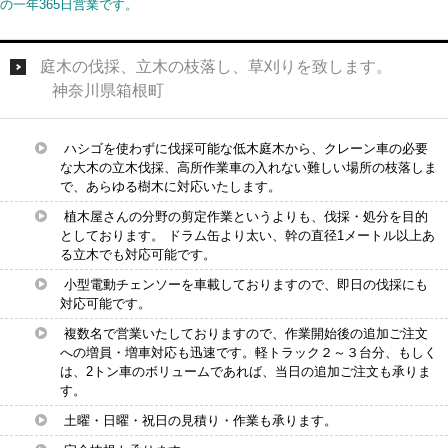
の一年365日営業です。
庭木の伐採、立木の枝落し、草刈りを致します。
神奈川県箱根町
ハシゴを使わずに伐採可能な低木庭木から、クレーン車の必要
な大木の立木伐採、高所作業車の入れない難しい場所の枝落しま
で、あらゆる樹木に対応いたします。
植木屋さんの分野の剪定作業というよりも、伐採・処分を目的
としております。 ドラム缶より太い、幹の直径1メートル以上あ
る立木でも対応可能です。
小型電動チェンソーを車載しておりますので、即日の伐採にも
対応可能です。
複数名で営業いたしておりますので、作業開始後の追加ご注文
への増員・増車対応も迅速です。軽トラック２～３台分、もしく
は、2トン車のボリュームであれば、当日の追加ご注文も承りま
す。
土曜・日曜・祝日の見積り・作業も承ります。