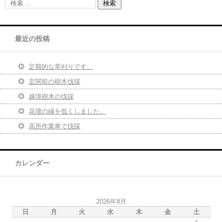
最近の投稿
定期的な草刈りです。
玄関前の樹木伐採
越境樹木の伐採
花壇の縁を低くしました。
高所作業車で伐採
カレンダー
2026年8月
日
月
火
水
木
金
土