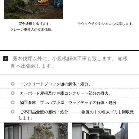
完全抜根も承ります。 モウソウチクやシュロも伐採します。
クレーン車導入の立木伐採。
庭木伐採以外に、小規模解体工事も致します。 箱根
町へ出張致します。
コンクリートブロック塀の解体・処分。
カーポート屋根及び車庫コンクリート部分の撤去。
物置倉庫、プレハブ小屋、ウッドデッキの解体・処分
ご不用品全般の搬出・処分 —- 物置の中の粗大ゴミも回収致
します。