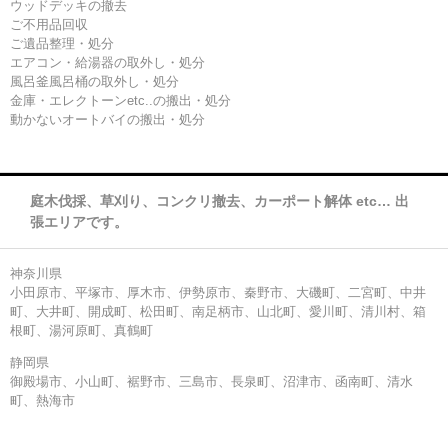
ウッドデッキの撤去
ご不用品回収
ご遺品整理・処分
エアコン・給湯器の取外し・処分
風呂釜風呂桶の取外し・処分
金庫・エレクトーンetc..の搬出・処分
動かないオートバイの搬出・処分
庭木伐採、草刈り、コンクリ撤去、カーポート解体 etc… 出
張エリアです。
神奈川県
小田原市、平塚市、厚木市、伊勢原市、秦野市、大磯町、二宮町、中井
町、大井町、開成町、松田町、南足柄市、山北町、愛川町、清川村、箱
根町、湯河原町、真鶴町
静岡県
御殿場市、小山町、裾野市、三島市、長泉町、沼津市、函南町、清水
町、熱海市