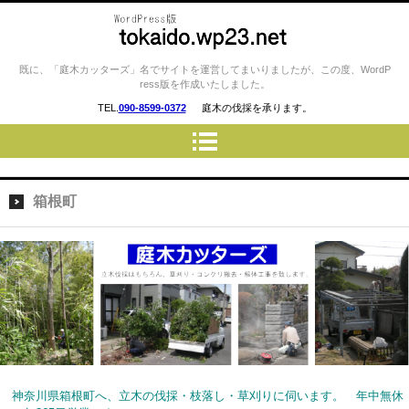
庭木カッターズ / 立木の伐採、草
既に、「庭木カッターズ」名でサイトを運営してまいりましたが、この度、WordP
ress版を作成いたしました。
刈り、コンクリート・ウッドデ
TEL.
090-8599-0372
庭木の伐採を承ります。
ッキの撤去、物置・プレハブ・
車庫・カーポートの解体 etc…
を承ります。 平塚市・厚木
市・伊勢原市・小田原市・秦野
箱根町
市・御殿場市 etc..
神奈川県箱根町へ、立木の伐採・枝落し・草刈りに伺います。 年中無休