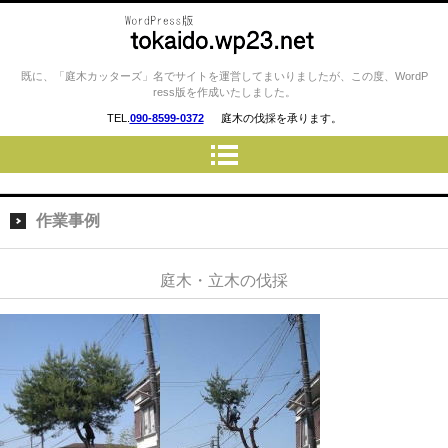
庭木カッターズ / 立木の伐採、草
既に、「庭木カッターズ」名でサイトを運営してまいりましたが、この度、WordP
ress版を作成いたしました。
刈り、コンクリート・ウッドデ
TEL.
090-8599-0372
庭木の伐採を承ります。
ッキの撤去、物置・プレハブ・
車庫・カーポートの解体 etc…
を承ります。 平塚市・厚木
市・伊勢原市・小田原市・秦野
作業事例
市・御殿場市 etc..
庭木・立木の伐採