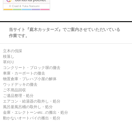
当サイト『庭木カッターズ』でご案内させていただいている
作業です。
立木の伐採
枝落し
草刈り
コンクリート・ブロック塀の撤去
車庫・カーポートの撤去
物置倉庫・プレハブ小屋の解体
ウッドデッキの撤去
ご不用品回収
ご遺品整理・処分
エアコン・給湯器の取外し・処分
風呂釜風呂桶の取外し・処分
金庫・エレクトーンetc..の搬出・処分
動かないオートバイの搬出・処分