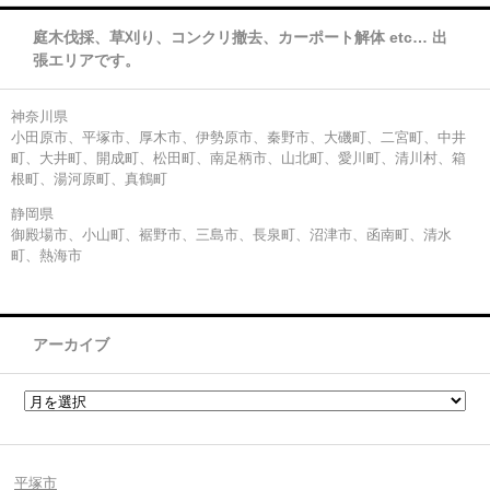
庭木伐採、草刈り、コンクリ撤去、カーポート解体 etc… 出
張エリアです。
神奈川県
小田原市、平塚市、厚木市、伊勢原市、秦野市、大磯町、二宮町、中井
町、大井町、開成町、松田町、南足柄市、山北町、愛川町、清川村、箱
根町、湯河原町、真鶴町
静岡県
御殿場市、小山町、裾野市、三島市、長泉町、沼津市、函南町、清水
町、熱海市
アーカイブ
平塚市